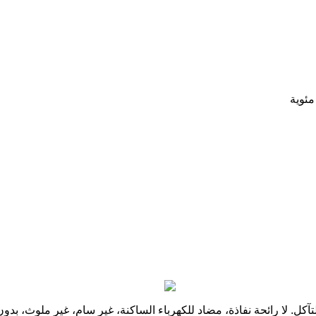
آكل. لا رائحة نفاذة، مضاد للكهرباء الساكنة، غير سام، غير ملوث، بدون