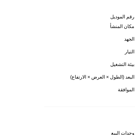
رقم الموديل
مكان المنشأ
الجهد
التيار
بيئة التشغيل
البعد (الطول × العرض × الارتفاع)
الموافقة
وحدات البيع