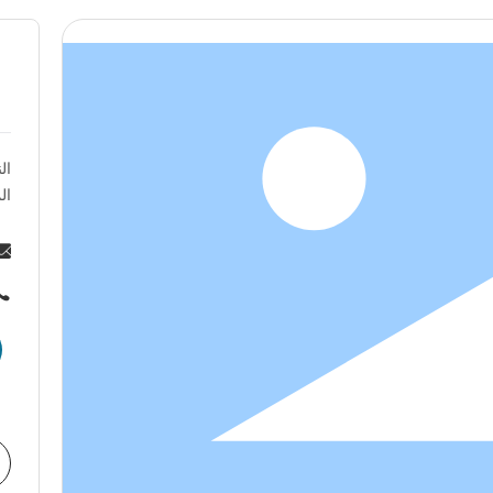
ال
ال