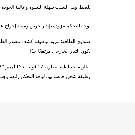
للصدأ، وهي ليست سهلة التشوه وعالية الجودة و
لوحة التحكم مزودة بإنذار حريق ومنفذ إخراج عطل. يوفر إخراج 24 فولت في حالة إنذار الحريق وا
صندوق الطاقة: مزود بوظيفة كشف مصدر الطاقة ا
يكون التيار الخارجي مرتفعًا جدًا
وظيفة شحن خاصة بها. لوحة التحكم رائعة وجمي