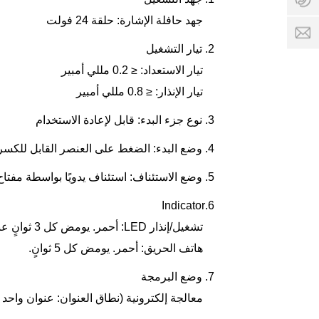
1
@
4
1
tc
0
جهد حافلة الإشارة: حلقة 24 فولت
9
fir
7
م
et
9
2. تيار التشغيل
و
e
0
تيار الاستعداد: ≤ 0.2 مللي أمبير
ا
c
0
ع
h.
2
تيار الإنذار: ≤ 0.8 مللي أمبير
د
c
ال
o
3. نوع جزء البدء: قابل لإعادة الاستخدام
خ
m
د
4. وضع البدء: الضغط على العنصر القابل للكسر يدويًا
م
ة
5. وضع الاستئناف: استئناف يدويًا بواسطة مفتاح خاص
:
8
6.Indicator
:
تشغيل/إنذار LED: أحمر. يومض كل 3 ثوانٍ عند الاستطلاع. ينير بعد الإنذار.
0
0
هاتف الحريق: أحمر. يومض كل 5 ثوانٍ.
-
1
7. وضع البرمجة
7
معالجة إلكترونية (نطاق العنوان: عنوان واحد ضمن 1 ~
:
0