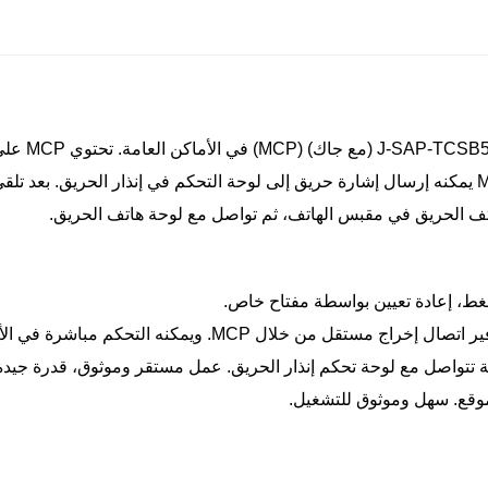
يتم تركيب ن
الضغط على العنصر القابل للكسر على هذا MCP يمكنه إرسال إشارة حريق إلى لوحة التحكم في إنذا