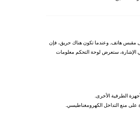
قطة الاتصال اليدوية الرقمية J-SAP-TCSB5214H (مع جاك) (MCP) في الأماكن العامة. تحتوي MCP على مقبس هاتف. وعندما تكون هناك حريق، فإن
ر الحريق. بعد تلقي الإشارة، ستعرض لوحة التحكم معلومات