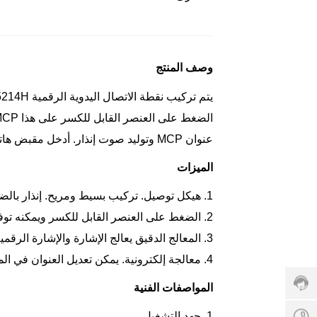
ن
لخ
د
م
ة
وصف المنتج
ال
ع
م
لا
ء:
عنوان MCP وتوليد صوت إنذار. أدخل مقبض هاتف الحريق في مقبس الهاتف، ثم تواصل مع لوحة هاتف الحريق.
+
8
الميزات
6
-
1. هيكل توصيل. تركيب بسيط ومريح. إنذار بالضغط، إعادة تعيين بواسطة مفتاح خاص.
4
2. الضغط على العنصر القابل للكسر ويمكنه توفير اتصال إخراج مستقل من خلال MCP. ويمكنه التحكم مباشرة في الأجهزة الطرفية الأخرى.
0
+
0
8
3. المعالج الدقيق يعالج الإشارة والإشارة الرقمية تتواصل مع لوحة تحكم إنذار الحريق. عمل مستقر وموثوق، قدرة جيدة على منع التداخل الكهرومغناطيسي.
-
w
6
4. معالجة إلكترونية. يمكن تعديل العنوان في الموقع. سهل وموثوق للتشغيل.
6
a
1
9
y
8
المواصفات الفنية
3
n
6
0
e
0
1. جهد التشغيل