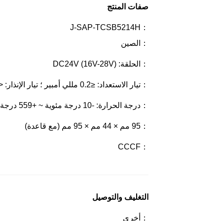
صفات المنتج
：J-SAP-TCSB5214H
：الصين
：الحلقة: DC24V (16V-28V)
：تيار الاستعداد: ≤0.2 مللي أمبير ؛ تيار الإنذار: <0.8 مللي أمبير
：درجة الحرارة: -10 درجة مئوية ~ +559 درجة مئوية ؛ الرطوبة النسبية: ≤95٪ ، غير متكثفة
：95 مم × 44 مم × 95 مم (مع قاعدة)
：CCCF
ال
خ
ط
ال
التغليف والتوصيل
س
اخ
：أخرى