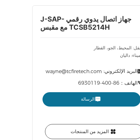
جهاز اتصال يدوي رقمي J-SAP-
TCSB5214H مع مقبس
نقل: المحيط، الجو، القطار
ميناء: داليان
البريد الإلكتروني:
wayne@tcfiretech.com
الهاتف：86-400-6930119
الرسالة
المزيد من المنتجات