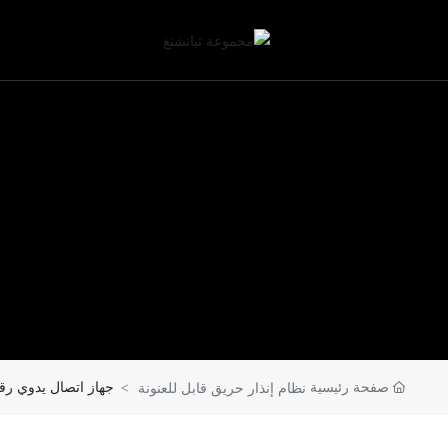
صفحة رئيسية
جهاز اتصال يدوي رقمي J-SAP-TCSB5214H
نظام إنذار حريق قابل للعنونة